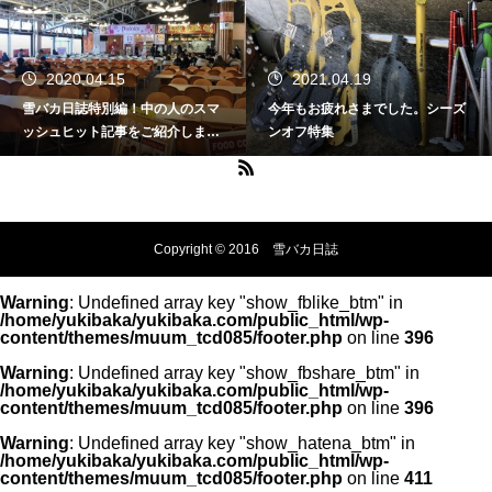
2020.04.15
2021.04.19
雪バカ日誌特別編！中の人のスマ
今年もお疲れさまでした。シーズ
ッシュヒット記事をご紹介しま
ンオフ特集
す。
Copyright © 2016 雪バカ日誌
Warning
: Undefined array key "show_fblike_btm" in
/home/yukibaka/yukibaka.com/public_html/wp-
content/themes/muum_tcd085/footer.php
on line
396
Warning
: Undefined array key "show_fbshare_btm" in
/home/yukibaka/yukibaka.com/public_html/wp-
content/themes/muum_tcd085/footer.php
on line
396
Warning
: Undefined array key "show_hatena_btm" in
/home/yukibaka/yukibaka.com/public_html/wp-
content/themes/muum_tcd085/footer.php
on line
411