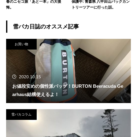
春のニセコ旅「あと一本」の大後
保護中: 青森県 八甲田山バックカン
悔。
トリーツアーに行った話。
雪バカ日誌のオススメ記事
お買い物
2020.10.15
お値段安めの個性派バッグ！BURTON Beeracuda Ge
arhaus結構使えるよ！
雪バカコラム