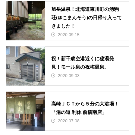
旭岳温泉！北海道東川町の湧駒
荘(ゆこまんそう)の日帰り入って
きました！
2020.09.15
祝！新千歳空港近くに秘湯発
見！モール泉の祝梅温泉。
2020.09.03
高崎ＪＣＴから５分の大浴場！
「湯の道 利休 前橋南店」
2020.07.08