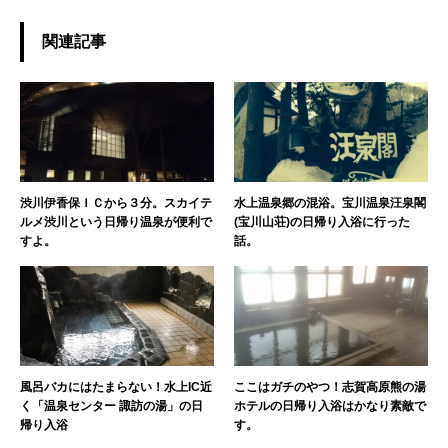
関連記事
渋川伊香保ＩＣから３分。スカイテ
水上温泉郷の混浴。宝川温泉汪泉閣
ルメ渋川という日帰り温泉が便利で
(宝川山荘)の日帰り入浴に行った
すよ。
話。
風呂バカにはたまらない！水上IC近
ここはガチのやつ！志賀高原熊の湯
く「温泉センター 諏訪の湯」の日
ホテルの日帰り入浴はかなり素敵で
帰り入浴
す。