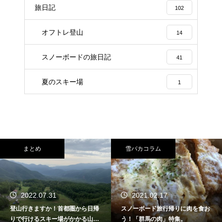
旅日記
102
オフトレ登山
14
スノーボードの旅日記
41
夏のスキー場
1
まとめ
雪バカコラム
2022.07.31
2021.02.17
登山行きますか！首都圏から日帰
スノーボード旅行帰りに肉を食お
りで行けるスキー場がかかる山特
う！「群馬の肉」特集。