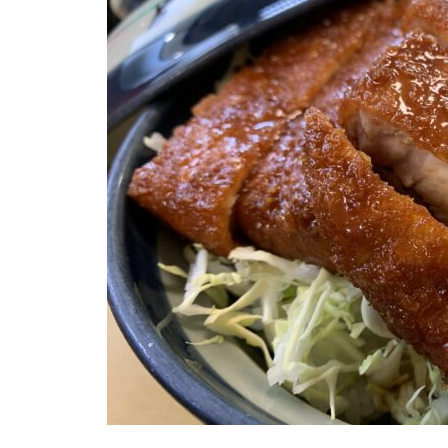
北海道幌加内町ほろたちス
山BCツアーに行ってきまし
行ってきました！
が入って交換した件。
キー場について。
た！
うまく行くかどうかは紙一
フィックスポイント式のベ
穴場化してる！妙高 池の平
好きなことしかしない旅！2
重。ほか、小ネタ集その7
ースキャリアを自分でつけ
温泉アルペンブリックスキ
024。オレの旭川スノボ旅
4。
てみました！
ー場でパウパウ！
スノーボード旅行で関越が
保護中: 極上雪質！名寄ピヤ
北アルプス！乗鞍岳登山に
暖冬でもスキー場が好き！
通行止めになった過去の経
シリスキー場に行ってきま
行ってきました
北海道富良野初滑りの旅。
験談。
した。