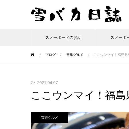
スノーボードのお話
スノーボ
ブログ
雪旅グルメ
ここウンマイ！福島県
雪バカコラム
スノーボードの
移
今年もおつかれさーん！25-
ルーフボックス「INNO BR
ここ面白い！美深スキー場
2024-25シーズンもスター
2021.04.07
26シーズンも終わりまし
M320」を取り付けてみた
で滑ってきました
ト！今年も富良野です。
ここウンマイ！福島
た！
よ！
雪旅グルメ
保護中: オレたちトモダチ！
景色良好！群馬県獅子ヶ鼻
カワバンガ！川場スキー場
車のフロントガラスにヒビ