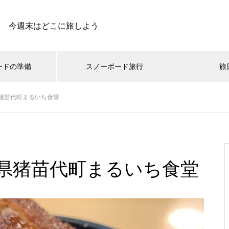
今週末はどこに旅しよう
ードの準備
スノーボード旅行
旅
猪苗代町まるいち食堂
スキー場
動・交通手段
まとめ
スノーボードの旅日記
小ネタ集
スノーボードの温泉
メディア
スノーボードとお金のお話
ギア・ウェア
オフトレ登山
雪旅グルメ
お買
ス
北海道で一番小さな村！音
スノーボード旅行用のスタ
お前もか！ニセコビレッジ
雪バカ春の沢祭り！今年も
威子府富士スキー場に行っ
ッドレスタイヤをネットで
スキーリゾートで滑ってき
春のニセコ一人旅に行って
県猪苗代町まるいち食堂
てきました！
買ってみた！というお話。
ました
きました。
無沙汰しております！今シ
冬用ワイパーを使ってみた
保護中: What’s UP！？和寒
保護中: 青森県 八甲田山バ