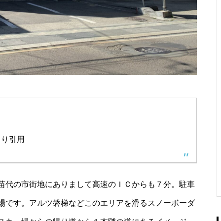
より引用
苗代の市街地にありまして高速のＩＣからも７分。駐車
場です。アルツ磐梯などこのエリアを滑るスノーボーダ