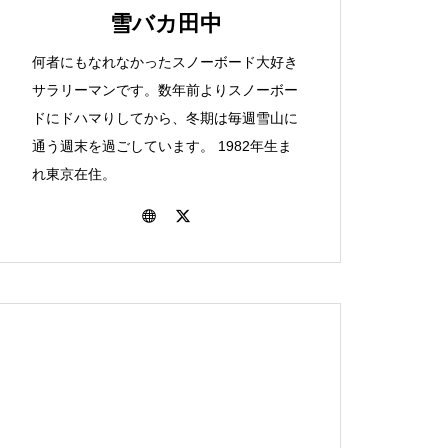
選択肢か！？「ＪＲダイナ
間と戦う青森パウダートリ
雪バカ田中
た！23-24シーズンのこと。
スキー場
ミックレールパック」のお
ップの巻
何者にもなれなかったスノーボード大好き
話。
サラリーマンです。数年前よりスノーボー
ドにドハマりしてから、冬期は毎週雪山に
色々あったねぇ。雪バカ日
関越道が止まってしまった
保護中: いや～、味わい深
通う週末を過ごしています。 1982年生ま
北海道まで来て雨です。北
誌の2022-23シーズンを振
ら。対策について考えてみ
い！士別日向スキー場で滑
れ東京在住。
海道富良野一人旅後編
り返る
ます。
ってきたよ。
八千穂のおとなり！駒出池
車でのボード旅には持って
ワイドバーンが素敵！愛さ
保護中: 東京から日帰りで北
キャンプ場行ってきまし
行け！身近な便利グッズ５
れるべき桂沢国設スキー場
海道最高峰！旭岳バックカ
た。
点。
について。
ントリー！