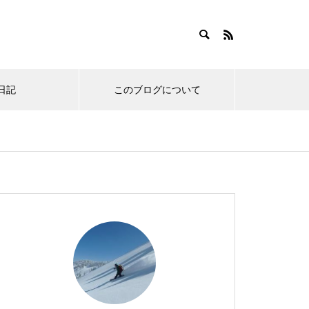
日記
このブログについて
い物
ノーボードのお宿
スノーボードあるある
ご無沙汰しております。の
オレたち東京スノーボーダ
アオハル！青森スプリング
オレのゴールデンルーティ
近況報告 小ネタ集。その7
ーは車を持つべきなのか。
スキーリゾート行ってきま
ン！春の田代と風呂メシコ
6
というお話。
した。
ンボ。with100日記
新幹線スノボ旅行に新しい
まさかの寒波到来！雪と時
今シーズンもお疲れ様でし
伝統のワイドバーン！岩原