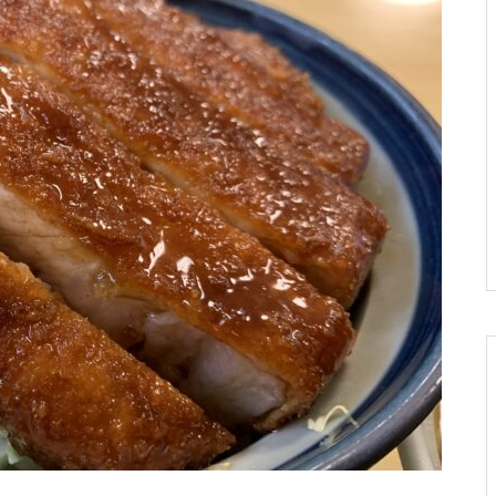
ーズンも始まりますな！小
らボチボチありだった件。
東山スキー場で滑ってきた
ックカントリーツアーに行
ネタ集 その75
そしてエアコンフィルター
よ！
った話。
交換。
色々変わってる！石打丸山
スノーボード旅行を軸に考
雨に降られて。朝里川温泉
10周年だよ！雪バカ日誌！
スキー場に行ってきまし
える車選びのお話。
スキー場で滑りました。
た！
ちょっと人とこすれるのが
車に積んで快適に！スキ
保護中: ナイターが素敵すぎ
22-23シーズンもありがと
ツラいです。他、小ネタ集
ー・スノーボードキャリア
る！北海道旭川市サンタプ
う！乗鞍岳バックカントリ
その６７。
の選び方。
レゼントパーク
ーの旅