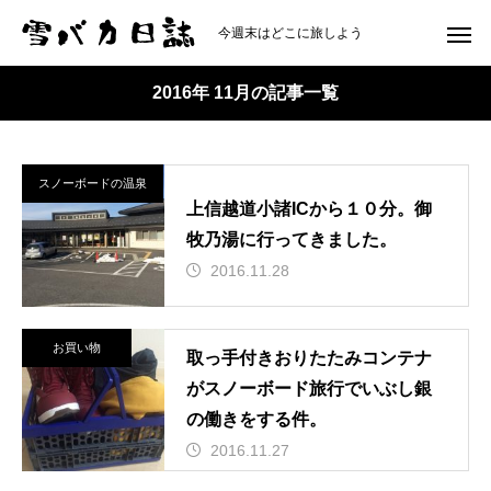
今週末はどこに旅しよう
2016年 11月の記事一覧
スノーボードの温泉
上信越道小諸ICから１０分。御
牧乃湯に行ってきました。
2016.11.28
お買い物
取っ手付きおりたたみコンテナ
がスノーボード旅行でいぶし銀
の働きをする件。
2016.11.27