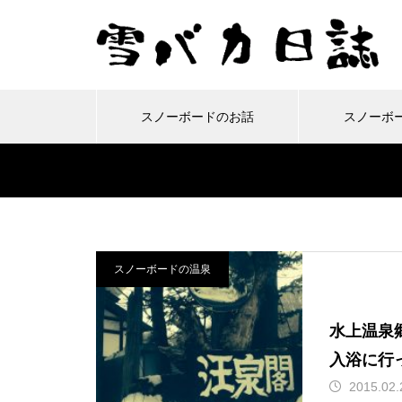
スノーボードのお話
スノーボ
雪バカコラム
スノーボードの
移
今年もおつかれさーん！25-
ルーフボックス「INNO BR
ここ面白い！美深スキー場
2024-25シーズンもスター
26シーズンも終わりまし
M320」を取り付けてみた
スノーボードの温泉
で滑ってきました
ト！今年も富良野です。
た！
よ！
水上温泉
入浴に行
保護中: オレたちトモダチ！
景色良好！群馬県獅子ヶ鼻
2015.02.
カワバンガ！川場スキー場
車のフロントガラスにヒビ