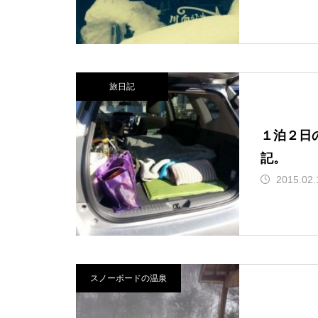
北海道幌加内町ほろたちス
山BCツアーに行ってきまし
行ってきました！
が入って交換した件。
キー場について。
た！
旅日記
うまく行くかどうかは紙一
フィックスポイント式のベ
穴場化してる！妙高 池の平
好きなことしかしない旅！2
重。ほか、小ネタ集その7
ースキャリアを自分でつけ
温泉アルペンブリックスキ
024。オレの旭川スノボ旅
１泊２日
4。
てみました！
ー場でパウパウ！
記。
2015.02.
スノーボード旅行で関越が
保護中: 極上雪質！名寄ピヤ
北アルプス！乗鞍岳登山に
暖冬でもスキー場が好き！
通行止めになった過去の経
シリスキー場に行ってきま
行ってきました
北海道富良野初滑りの旅。
験談。
した。
スノーボードの温泉