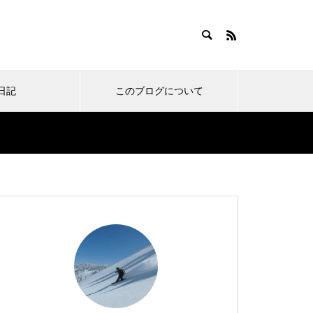
日記
このブログについて
い物
ノーボードのお宿
スノーボードあるある
ご無沙汰しております。の
オレたち東京スノーボーダ
アオハル！青森スプリング
オレのゴールデンルーティ
近況報告 小ネタ集。その7
ーは車を持つべきなのか。
スキーリゾート行ってきま
ン！春の田代と風呂メシコ
6
というお話。
した。
ンボ。with100日記
新幹線スノボ旅行に新しい
まさかの寒波到来！雪と時
今シーズンもお疲れ様でし
伝統のワイドバーン！岩原