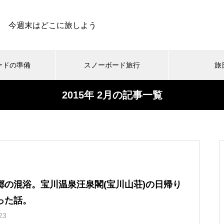
今週末はどこに旅しよう
ードの準備
スノーボード旅行
旅
2015年 2月の記事一覧
スキー場
動・交通手段
まとめ
スノーボードの旅日記
小ネタ集
スノーボードの温泉
メディア
スノーボードとお金のお話
ギア・ウェア
オフトレ登山
雪旅グルメ
お買
ス
北海道で一番小さな村！音
スノーボード旅行用のスタ
お前もか！ニセコビレッジ
雪バカ春の沢祭り！今年も
威子府富士スキー場に行っ
ッドレスタイヤをネットで
スキーリゾートで滑ってき
春のニセコ一人旅に行って
てきました！
買ってみた！というお話。
ました
きました。
郷の混浴。宝川温泉汪泉閣(宝川山荘)の日帰り
った話。
無沙汰しております！今シ
冬用ワイパーを使ってみた
保護中: What’s UP！？和寒
保護中: 青森県 八甲田山バ
23