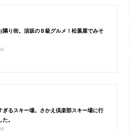
お隣り街。須坂のＢ級グルメ！松葉屋でみそ
16
すぎるスキー場。さかえ倶楽部スキー場に行
した。
16