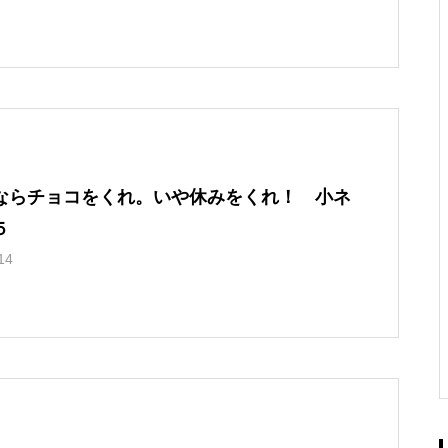
ならチョコをくれ。いや休みをくれ！ 小ネ
５
14