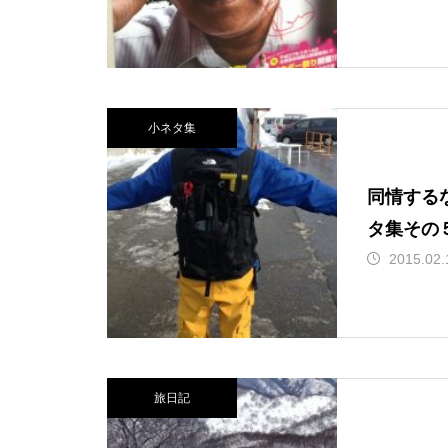
小ネタ集
同情する
タ集その
2015.02.
旅日記