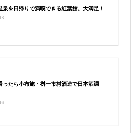
温泉を日帰りで満喫できる紅葉館。大満足！
18
滑ったら小布施・桝一市村酒造で日本酒調
16