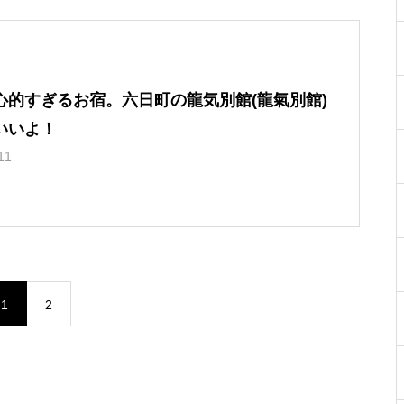
心的すぎるお宿。六日町の龍気別館(龍氣別館)
いいよ！
11
1
2