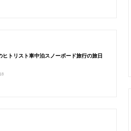
ーズンも始まりますな！小
らボチボチありだった件。
東山スキー場で滑ってきた
ックカントリーツアーに行
ネタ集 その75
そしてエアコンフィルター
よ！
った話。
交換。
色々変わってる！石打丸山
スノーボード旅行を軸に考
雨に降られて。朝里川温泉
10周年だよ！雪バカ日誌！
スキー場に行ってきまし
える車選びのお話。
スキー場で滑りました。
のヒトリスト車中泊スノーボード旅行の旅日
た！
18
ちょっと人とこすれるのが
車に積んで快適に！スキ
保護中: ナイターが素敵すぎ
22-23シーズンもありがと
ツラいです。他、小ネタ集
ー・スノーボードキャリア
る！北海道旭川市サンタプ
う！乗鞍岳バックカントリ
その６７。
の選び方。
レゼントパーク
ーの旅