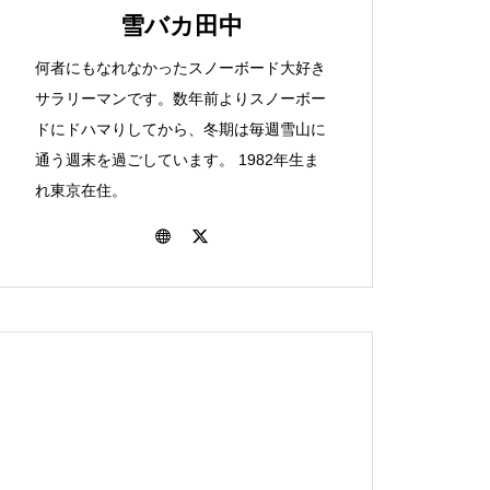
選択肢か！？「ＪＲダイナ
間と戦う青森パウダートリ
雪バカ田中
た！23-24シーズンのこと。
スキー場
ミックレールパック」のお
ップの巻
何者にもなれなかったスノーボード大好き
話。
サラリーマンです。数年前よりスノーボー
ドにドハマりしてから、冬期は毎週雪山に
色々あったねぇ。雪バカ日
関越道が止まってしまった
保護中: いや～、味わい深
通う週末を過ごしています。 1982年生ま
北海道まで来て雨です。北
誌の2022-23シーズンを振
ら。対策について考えてみ
い！士別日向スキー場で滑
れ東京在住。
海道富良野一人旅後編
り返る
ます。
ってきたよ。
八千穂のおとなり！駒出池
車でのボード旅には持って
ワイドバーンが素敵！愛さ
保護中: 東京から日帰りで北
キャンプ場行ってきまし
行け！身近な便利グッズ５
れるべき桂沢国設スキー場
海道最高峰！旭岳バックカ
た。
点。
について。
ントリー！