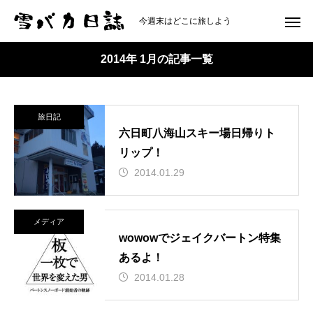
今週末はどこに旅しよう
2014年 1月の記事一覧
旅日記
六日町八海山スキー場日帰りト
リップ！
2014.01.29
メディア
wowowでジェイクバートン特集
あるよ！
2014.01.28