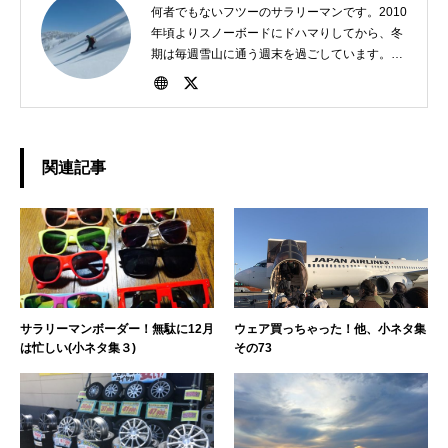
何者でもないフツーのサラリーマンです。2010
年頃よりスノーボードにドハマりしてから、冬
期は毎週雪山に通う週末を過ごしています。
1982年、東京生まれ。好きな食べ物は担々麺。
関連記事
サラリーマンボーダー！無駄に12月
ウェア買っちゃった！他、小ネタ集
は忙しい(小ネタ集３)
その73