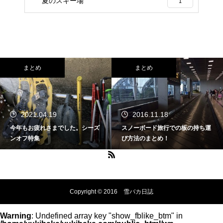
夏のスキー場
1
まとめ
まとめ
2016.11.18
2020.04.15
スノーボード旅行での板の持ち運
雪バカ日誌特別編！中の人のスマ
び方法のまとめ！
ッシュヒット記事をご紹介しま
す。
Copyright © 2016 雪バカ日誌
Warning
: Undefined array key "show_fblike_btm" in