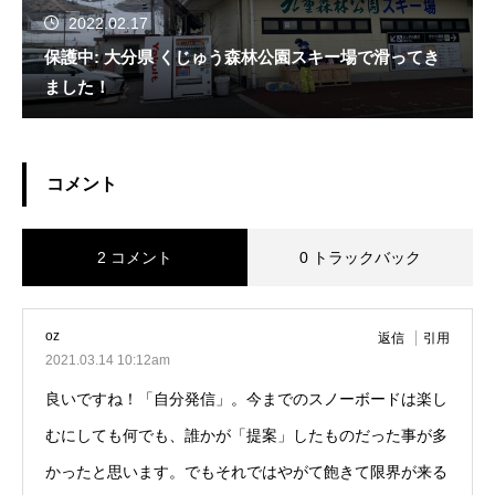
2022.02.17
保護中: 大分県 くじゅう森林公園スキー場で滑ってき
ました！
コメント
2 コメント
0 トラックバック
oz
返信
引用
2021.03.14 10:12am
良いですね！「自分発信」。今までのスノーボードは楽し
むにしても何でも、誰かが「提案」したものだった事が多
かったと思います。でもそれではやがて飽きて限界が来る