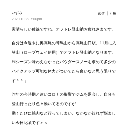
いずみ
返信
引用
2020.10.29 7:06pm
素晴らしい稜線ですね。オフトレ登山納お疲れさまです。
自分は今週末に奥高尾の陣馬山から高尾山口駅、11月に入
笠山（ロープウェイ使用）でオフトレ登山納となります。
昨シーズン味わえなかったパウダースノーを求めて多少の
ハイクアップ可能な体力がついてたら良いなと思う限りで
す＾＾；
昨年の今時期と違いコロナの影響でジムを退会し、自分も
登山行ったり色々動いてるのですが
動くたびに焼肉など行ってしまい、なかなか絞れず悩まし
い今日此頃です＞＜