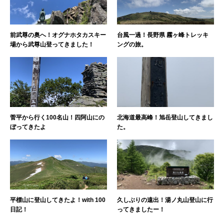
前武尊の奥へ！オグナホタカスキー
台風一過！長野県 霧ヶ峰トレッキ
場から武尊山登ってきました！
ングの旅。
菅平から行く100名山！四阿山にの
北海道最高峰！旭岳登山してきまし
ぼってきたよ
た。
平標山に登山してきたよ！with 100
久しぶりの遠出！湯ノ丸山登山に行
日記！
ってきましたー！