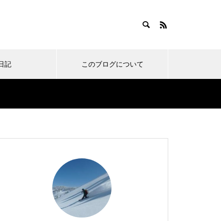
日記
このブログについて
い物
ノーボードのお宿
スノーボードあるある
ご無沙汰しております。の
オレたち東京スノーボーダ
アオハル！青森スプリング
オレのゴールデンルーティ
近況報告 小ネタ集。その7
ーは車を持つべきなのか。
スキーリゾート行ってきま
ン！春の田代と風呂メシコ
6
というお話。
した。
ンボ。with100日記
新幹線スノボ旅行に新しい
まさかの寒波到来！雪と時
今シーズンもお疲れ様でし
伝統のワイドバーン！岩原