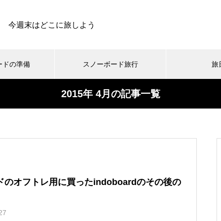
今週末はどこに旅しよう
ードの準備
スノーボード旅行
旅
2015年 4月の記事一覧
スキー場
動・交通手段
まとめ
スノーボードの旅日記
小ネタ集
スノーボードの温泉
メディア
スノーボードとお金のお話
ギア・ウェア
オフトレ登山
雪旅グルメ
お買
ス
北海道で一番小さな村！音
スノーボード旅行用のスタ
お前もか！ニセコビレッジ
雪バカ春の沢祭り！今年も
威子府富士スキー場に行っ
ッドレスタイヤをネットで
スキーリゾートで滑ってき
春のニセコ一人旅に行って
てきました！
買ってみた！というお話。
ました
きました。
のオフトレ用に買ったindoboardのその後の
無沙汰しております！今シ
冬用ワイパーを使ってみた
保護中: What’s UP！？和寒
保護中: 青森県 八甲田山バ
27