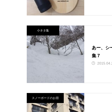
北海道幌加内町ほろたちス
山BCツアーに行ってきまし
行ってきました！
が入って交換した件。
キー場について。
た！
小ネタ集
うまく行くかどうかは紙一
フィックスポイント式のベ
穴場化してる！妙高 池の平
好きなことしかしない旅！2
重。ほか、小ネタ集その7
ースキャリアを自分でつけ
温泉アルペンブリックスキ
024。オレの旭川スノボ旅
あー、シ
4。
てみました！
ー場でパウパウ！
集７
2015.04.
スノーボード旅行で関越が
保護中: 極上雪質！名寄ピヤ
北アルプス！乗鞍岳登山に
暖冬でもスキー場が好き！
通行止めになった過去の経
シリスキー場に行ってきま
行ってきました
北海道富良野初滑りの旅。
験談。
した。
スノーボードのお宿