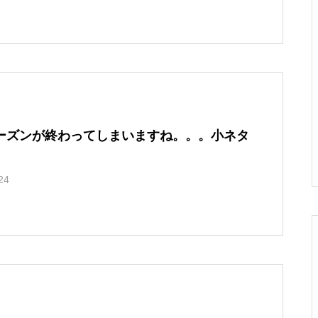
ーズンも始まりますな！小
らボチボチありだった件。
東山スキー場で滑ってきた
ックカントリーツアーに行
ネタ集 その75
そしてエアコンフィルター
よ！
った話。
交換。
色々変わってる！石打丸山
スノーボード旅行を軸に考
雨に降られて。朝里川温泉
10周年だよ！雪バカ日誌！
スキー場に行ってきまし
える車選びのお話。
スキー場で滑りました。
ーズンが終わってしまいますね。。。小ネタ
た！
24
ちょっと人とこすれるのが
車に積んで快適に！スキ
保護中: ナイターが素敵すぎ
22-23シーズンもありがと
ツラいです。他、小ネタ集
ー・スノーボードキャリア
る！北海道旭川市サンタプ
う！乗鞍岳バックカントリ
その６７。
の選び方。
レゼントパーク
ーの旅