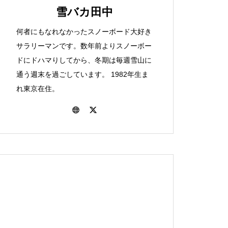
選択肢か！？「ＪＲダイナ
間と戦う青森パウダートリ
雪バカ田中
た！23-24シーズンのこと。
スキー場
ミックレールパック」のお
ップの巻
何者にもなれなかったスノーボード大好き
話。
サラリーマンです。数年前よりスノーボー
ドにドハマりしてから、冬期は毎週雪山に
色々あったねぇ。雪バカ日
関越道が止まってしまった
保護中: いや～、味わい深
通う週末を過ごしています。 1982年生ま
北海道まで来て雨です。北
誌の2022-23シーズンを振
ら。対策について考えてみ
い！士別日向スキー場で滑
れ東京在住。
海道富良野一人旅後編
り返る
ます。
ってきたよ。
八千穂のおとなり！駒出池
車でのボード旅には持って
ワイドバーンが素敵！愛さ
保護中: 東京から日帰りで北
キャンプ場行ってきまし
行け！身近な便利グッズ５
れるべき桂沢国設スキー場
海道最高峰！旭岳バックカ
た。
点。
について。
ントリー！