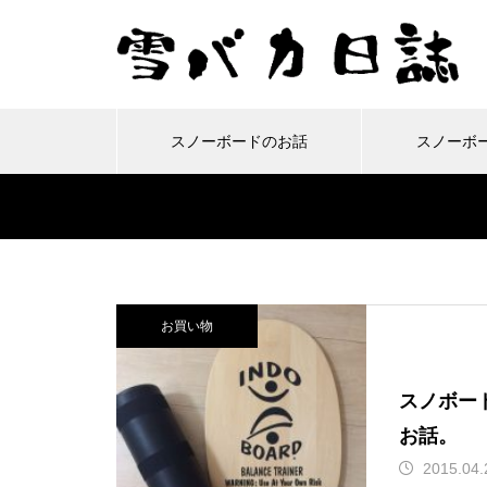
スノーボードのお話
スノーボ
雪バカコラム
スノーボードの
移
今年もおつかれさーん！25-
ルーフボックス「INNO BR
ここ面白い！美深スキー場
2024-25シーズンもスター
26シーズンも終わりまし
M320」を取り付けてみた
お買い物
で滑ってきました
ト！今年も富良野です。
た！
よ！
スノボード
お話。
保護中: オレたちトモダチ！
景色良好！群馬県獅子ヶ鼻
2015.04.
カワバンガ！川場スキー場
車のフロントガラスにヒビ