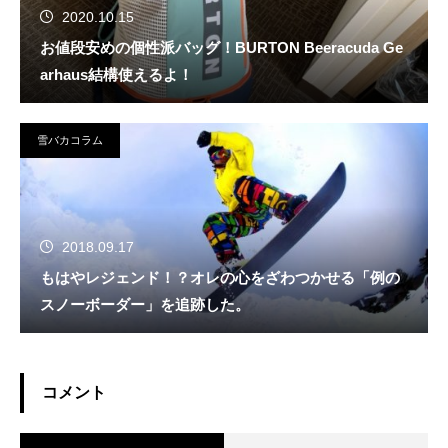
2020.10.15
お値段安めの個性派バッグ！BURTON Beeracuda Ge
arhaus結構使えるよ！
雪バカコラム
2018.09.17
もはやレジェンド！？オレの心をざわつかせる「例の
スノーボーダー」を追跡した。
コメント