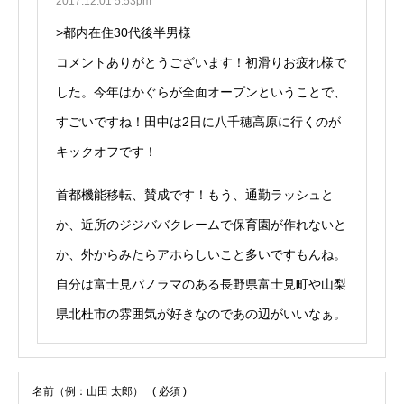
2017.12.01 5:53pm
>都内在住30代後半男様
コメントありがとうございます！初滑りお疲れ様で
した。今年はかぐらが全面オープンということで、
すごいですね！田中は2日に八千穂高原に行くのが
キックオフです！
首都機能移転、賛成です！もう、通勤ラッシュと
か、近所のジジババクレームで保育園が作れないと
か、外からみたらアホらしいこと多いですもんね。
自分は富士見パノラマのある長野県富士見町や山梨
県北杜市の雰囲気が好きなのであの辺がいいなぁ。
名前（例：山田 太郎）
( 必須 )