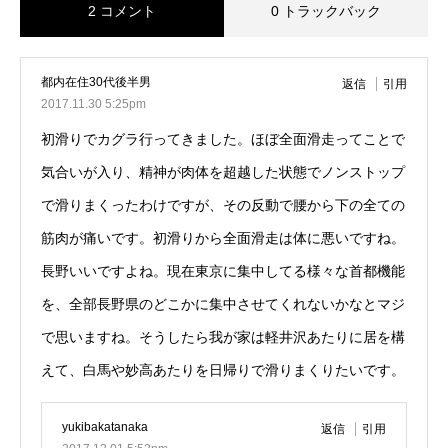
2 コメント
0 トラックバック
都内在住30代後半男
返信
引用
2017.11.30 5:25pm
初滑りでカグラ行ってきました。ほぼ全面滑走ってことで
気合いが入り、精神が肉体を超越した状態でノンストップ
で滑りまくったわけですが、その反動で腰から下の全ての
筋肉が痛いです。初滑りから全面滑走は体に悪いですね。
長野いいですよね。現在東京に集中してる様々な首都機能
を、全部長野県のどこかに集中させてくれないかなとマジ
で思いますね。そうしたら我が家は軽井沢あたりに居を構
えて、白馬や妙高あたりを日帰りで滑りまくりたいです。
yukibakatanaka
返信
引用