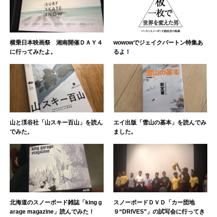
横乗日本映画祭 湘南開催ＤＡＹ４
wowowでジェイクバートン特集あ
に行ってみたよ。
るよ！
山と渓谷社「山スキー百山」を読ん
エイ出版「雪山の基本」を読んでみ
でみた。
ました。
北海道のスノーボード雑誌「king g
スノーボードＤＶＤ「カー団地
arage magazine」読んでみた！
９“DRIVES”」の試写会に行ってき