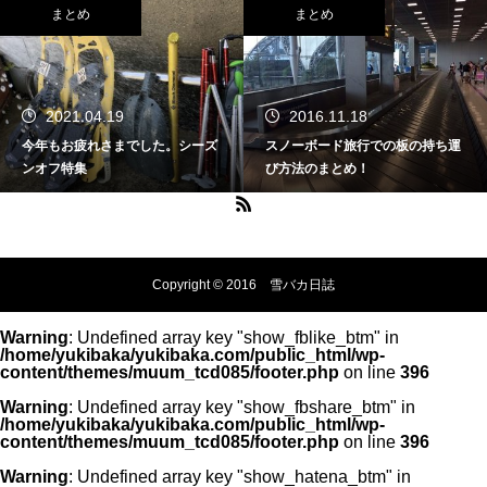
まとめ
まとめ
2021.04.19
2016.11.18
今年もお疲れさまでした。シーズ
スノーボード旅行での板の持ち運
ンオフ特集
び方法のまとめ！
Copyright © 2016 雪バカ日誌
Warning
: Undefined array key "show_fblike_btm" in
/home/yukibaka/yukibaka.com/public_html/wp-
content/themes/muum_tcd085/footer.php
on line
396
Warning
: Undefined array key "show_fbshare_btm" in
/home/yukibaka/yukibaka.com/public_html/wp-
content/themes/muum_tcd085/footer.php
on line
396
Warning
: Undefined array key "show_hatena_btm" in