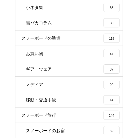
小ネタ集
65
雪バカコラム
80
スノーボードの準備
118
お買い物
47
ギア・ウェア
37
メディア
20
移動・交通手段
14
スノーボード旅行
244
スノーボードのお宿
32