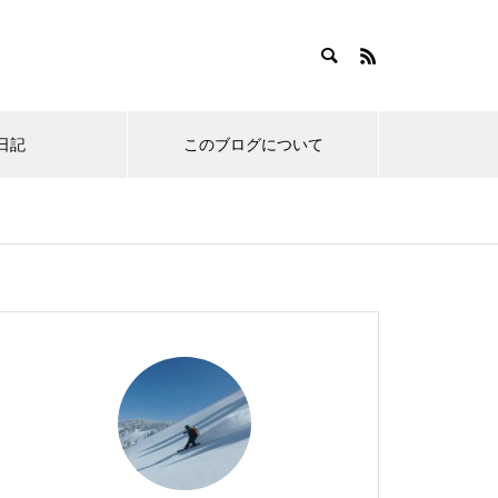
日記
このブログについて
い物
ノーボードのお宿
スノーボードあるある
ご無沙汰しております。の
オレたち東京スノーボーダ
アオハル！青森スプリング
オレのゴールデンルーティ
近況報告 小ネタ集。その7
ーは車を持つべきなのか。
スキーリゾート行ってきま
ン！春の田代と風呂メシコ
6
というお話。
した。
ンボ。with100日記
新幹線スノボ旅行に新しい
まさかの寒波到来！雪と時
今シーズンもお疲れ様でし
伝統のワイドバーン！岩原