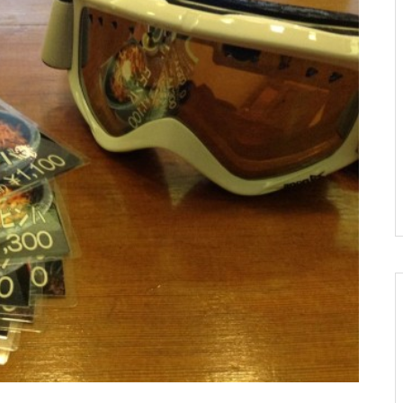
ーズンも始まりますな！小
らボチボチありだった件。
東山スキー場で滑ってきた
ックカントリーツアーに行
ネタ集 その75
そしてエアコンフィルター
よ！
った話。
交換。
色々変わってる！石打丸山
スノーボード旅行を軸に考
雨に降られて。朝里川温泉
10周年だよ！雪バカ日誌！
スキー場に行ってきまし
える車選びのお話。
スキー場で滑りました。
た！
ちょっと人とこすれるのが
車に積んで快適に！スキ
保護中: ナイターが素敵すぎ
22-23シーズンもありがと
ツラいです。他、小ネタ集
ー・スノーボードキャリア
る！北海道旭川市サンタプ
う！乗鞍岳バックカントリ
その６７。
の選び方。
レゼントパーク
ーの旅