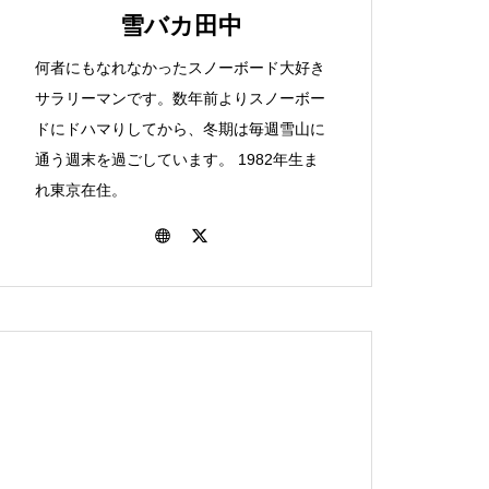
選択肢か！？「ＪＲダイナ
間と戦う青森パウダートリ
雪バカ田中
た！23-24シーズンのこと。
スキー場
ミックレールパック」のお
ップの巻
何者にもなれなかったスノーボード大好き
話。
サラリーマンです。数年前よりスノーボー
ドにドハマりしてから、冬期は毎週雪山に
色々あったねぇ。雪バカ日
関越道が止まってしまった
保護中: いや～、味わい深
通う週末を過ごしています。 1982年生ま
北海道まで来て雨です。北
誌の2022-23シーズンを振
ら。対策について考えてみ
い！士別日向スキー場で滑
れ東京在住。
海道富良野一人旅後編
り返る
ます。
ってきたよ。
八千穂のおとなり！駒出池
車でのボード旅には持って
ワイドバーンが素敵！愛さ
保護中: 東京から日帰りで北
キャンプ場行ってきまし
行け！身近な便利グッズ５
れるべき桂沢国設スキー場
海道最高峰！旭岳バックカ
た。
点。
について。
ントリー！