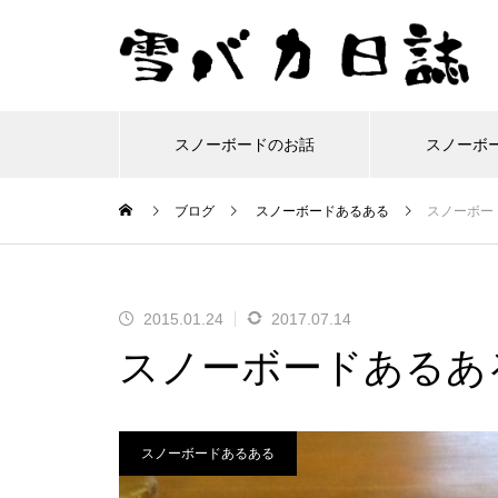
スノーボードのお話
スノーボ
ブログ
スノーボードあるある
スノーボー
雪バカコラム
スノーボードの
移
今年もおつかれさーん！25-
ルーフボックス「INNO BR
ここ面白い！美深スキー場
2024-25シーズンもスター
2015.01.24
2017.07.14
26シーズンも終わりまし
M320」を取り付けてみた
で滑ってきました
ト！今年も富良野です。
スノーボードあるあ
た！
よ！
スノーボードあるある
保護中: オレたちトモダチ！
景色良好！群馬県獅子ヶ鼻
カワバンガ！川場スキー場
車のフロントガラスにヒビ