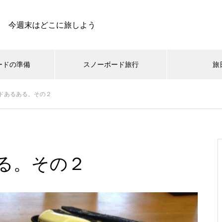
今週末はどこに旅しよう
ードの準備
スノーボード旅行
旅
ドあるある。その２
スキー場
動・交通手段
まとめ
スノーボードの旅日記
小ネタ集
スノーボードの温泉
メディア
スノーボードとお金のお話
ギア・ウェア
オフトレ登山
雪旅グルメ
お買
ス
北海道で一番小さな村！音
スノーボード旅行用のスタ
お前もか！ニセコビレッジ
雪バカ春の沢祭り！今年も
威子府富士スキー場に行っ
ッドレスタイヤをネットで
スキーリゾートで滑ってき
春のニセコ一人旅に行って
る。その２
てきました！
買ってみた！というお話。
ました
きました。
無沙汰しております！今シ
冬用ワイパーを使ってみた
保護中: What’s UP！？和寒
保護中: 青森県 八甲田山バ