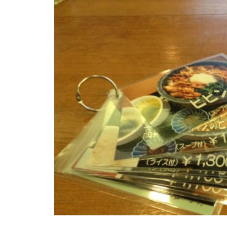
北海道幌加内町ほろたちス
山BCツアーに行ってきまし
行ってきました！
が入って交換した件。
キー場について。
た！
うまく行くかどうかは紙一
フィックスポイント式のベ
穴場化してる！妙高 池の平
好きなことしかしない旅！2
重。ほか、小ネタ集その7
ースキャリアを自分でつけ
温泉アルペンブリックスキ
024。オレの旭川スノボ旅
4。
てみました！
ー場でパウパウ！
スノーボード旅行で関越が
保護中: 極上雪質！名寄ピヤ
北アルプス！乗鞍岳登山に
暖冬でもスキー場が好き！
通行止めになった過去の経
シリスキー場に行ってきま
行ってきました
北海道富良野初滑りの旅。
験談。
した。