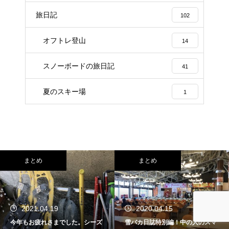
旅日記
102
オフトレ登山
14
スノーボードの旅日記
41
夏のスキー場
1
まとめ
まとめ
2020.04.15
2016.11.18
雪バカ日誌特別編！中の人のスマ
スノーボード旅行での板の持ち運