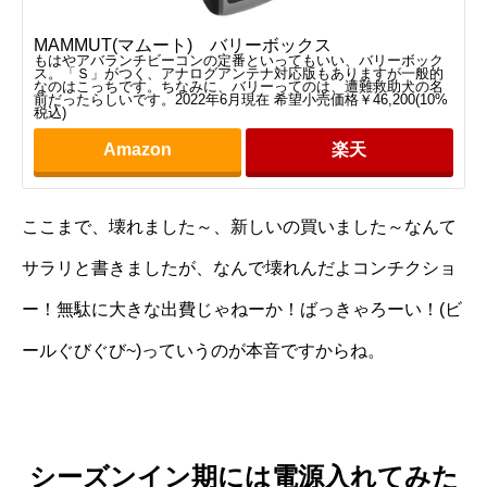
MAMMUT(マムート) バリーボックス
もはやアバランチビーコンの定番といってもいい、バリーボック
ス。「Ｓ」がつく、アナログアンテナ対応版もありますが一般的
なのはこっちです。ちなみに、バリーってのは、遭難救助犬の名
前だったらしいです。2022年6月現在 希望小売価格￥46,200(10%
税込)
Amazon
楽天
ここまで、壊れました～、新しいの買いました～なんて
サラリと書きましたが、なんで壊れんだよコンチクショ
ー！無駄に大きな出費じゃねーか！ばっきゃろーい！(ビ
ールぐびぐび~)っていうのが本音ですからね。
シーズンイン期には電源入れてみた