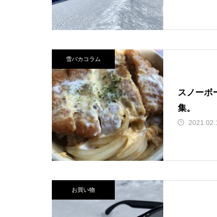
北海道幌加内町ほろたちス
山BCツアーに行ってきまし
行ってきました！
が入って交換した件。
キー場について。
た！
雪バカコラム
うまく行くかどうかは紙一
フィックスポイント式のベ
穴場化してる！妙高 池の平
好きなことしかしない旅！2
重。ほか、小ネタ集その7
ースキャリアを自分でつけ
温泉アルペンブリックスキ
024。オレの旭川スノボ旅
スノーボ
4。
てみました！
ー場でパウパウ！
集。
2021.02.
スノーボード旅行で関越が
保護中: 極上雪質！名寄ピヤ
北アルプス！乗鞍岳登山に
暖冬でもスキー場が好き！
通行止めになった過去の経
シリスキー場に行ってきま
行ってきました
北海道富良野初滑りの旅。
験談。
した。
お買い物