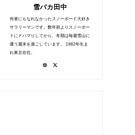
選択肢か！？「ＪＲダイナ
間と戦う青森パウダートリ
雪バカ田中
た！23-24シーズンのこと。
スキー場
ミックレールパック」のお
ップの巻
何者にもなれなかったスノーボード大好き
話。
サラリーマンです。数年前よりスノーボー
ドにドハマりしてから、冬期は毎週雪山に
色々あったねぇ。雪バカ日
関越道が止まってしまった
保護中: いや～、味わい深
通う週末を過ごしています。 1982年生ま
北海道まで来て雨です。北
誌の2022-23シーズンを振
ら。対策について考えてみ
い！士別日向スキー場で滑
れ東京在住。
海道富良野一人旅後編
り返る
ます。
ってきたよ。
八千穂のおとなり！駒出池
車でのボード旅には持って
ワイドバーンが素敵！愛さ
保護中: 東京から日帰りで北
キャンプ場行ってきまし
行け！身近な便利グッズ５
れるべき桂沢国設スキー場
海道最高峰！旭岳バックカ
た。
点。
について。
ントリー！