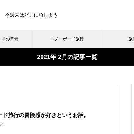
今週末はどこに旅しよう
ードの準備
スノーボード旅行
旅
2021年 2月の記事一覧
スキー場
動・交通手段
まとめ
スノーボードの旅日記
小ネタ集
スノーボードの温泉
メディア
スノーボードとお金のお話
ギア・ウェア
オフトレ登山
雪旅グルメ
お買
ス
北海道で一番小さな村！音
スノーボード旅行用のスタ
お前もか！ニセコビレッジ
雪バカ春の沢祭り！今年も
威子府富士スキー場に行っ
ッドレスタイヤをネットで
スキーリゾートで滑ってき
春のニセコ一人旅に行って
てきました！
買ってみた！というお話。
ました
きました。
ード旅行の冒険感が好きというお話。
24
無沙汰しております！今シ
冬用ワイパーを使ってみた
保護中: What’s UP！？和寒
保護中: 青森県 八甲田山バ