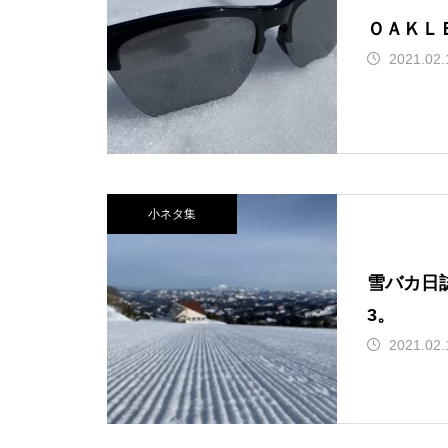
ＯＡＫＬ
2021.02.
小ネタ集
雪バカ日
3。
2021.02.