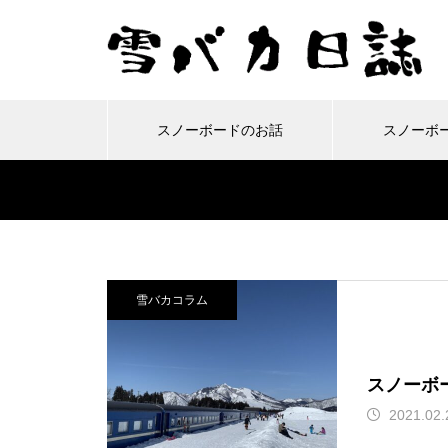
スノーボードのお話
スノーボ
雪バカコラム
スノーボードの
移
今年もおつかれさーん！25-
ルーフボックス「INNO BR
ここ面白い！美深スキー場
2024-25シーズンもスター
26シーズンも終わりまし
M320」を取り付けてみた
雪バカコラム
で滑ってきました
ト！今年も富良野です。
た！
よ！
スノーボ
2021.02.
保護中: オレたちトモダチ！
景色良好！群馬県獅子ヶ鼻
カワバンガ！川場スキー場
車のフロントガラスにヒビ