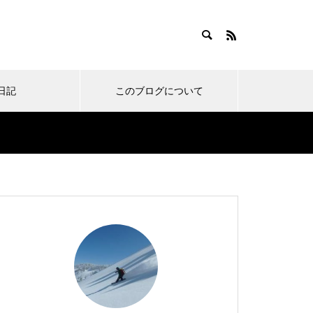
日記
このブログについて
い物
ノーボードのお宿
スノーボードあるある
ご無沙汰しております。の
オレたち東京スノーボーダ
アオハル！青森スプリング
オレのゴールデンルーティ
近況報告 小ネタ集。その7
ーは車を持つべきなのか。
スキーリゾート行ってきま
ン！春の田代と風呂メシコ
6
というお話。
した。
ンボ。with100日記
新幹線スノボ旅行に新しい
まさかの寒波到来！雪と時
今シーズンもお疲れ様でし
伝統のワイドバーン！岩原