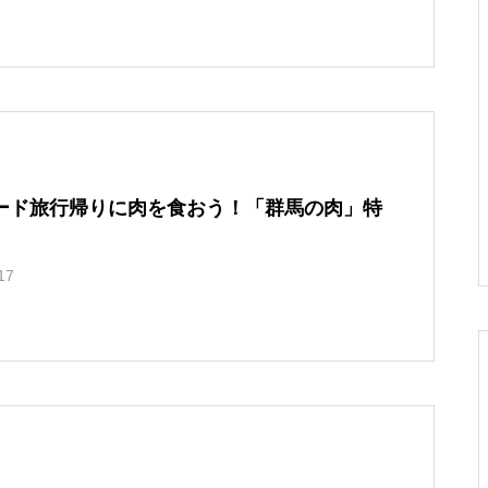
ーズンも始まりますな！小
らボチボチありだった件。
東山スキー場で滑ってきた
ックカントリーツアーに行
ネタ集 その75
そしてエアコンフィルター
よ！
った話。
交換。
色々変わってる！石打丸山
スノーボード旅行を軸に考
雨に降られて。朝里川温泉
10周年だよ！雪バカ日誌！
スキー場に行ってきまし
える車選びのお話。
スキー場で滑りました。
ード旅行帰りに肉を食おう！「群馬の肉」特
た！
17
ちょっと人とこすれるのが
車に積んで快適に！スキ
保護中: ナイターが素敵すぎ
22-23シーズンもありがと
ツラいです。他、小ネタ集
ー・スノーボードキャリア
る！北海道旭川市サンタプ
う！乗鞍岳バックカントリ
その６７。
の選び方。
レゼントパーク
ーの旅