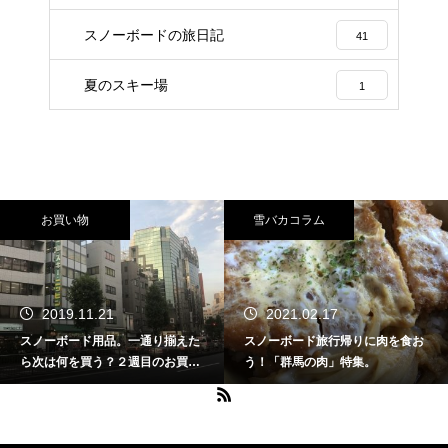
スノーボードの旅日記
41
夏のスキー場
1
お買い物
雪バカコラム
2019.11.21
2021.02.17
スノーボード用品。一通り揃えた
スノーボード旅行帰りに肉を食お
ら次は何を買う？２週目のお買い
う！「群馬の肉」特集。
物特集。