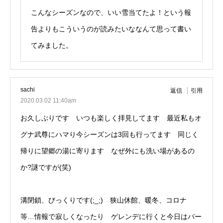
こんなシーズンなので、いい雪当てたよ！という報
告よりもこういうのが読みたいななんて思って書い
てみました。
sachi
返信
引用
2020.03.02 11:40am
お久しぶりです いつも楽しく拝見してます 最近私もオ
グナ武尊にハマり今シーズンは3回も行ってます 同じく
帰りに望郷の湯に寄ります なぜ外にも洗い場があるの
か?謎ですが(笑)
溝閉鎖、びっくりです(;_;) 狭山休館、暖冬、コロナ
等…情報で寂しくなったり ゲレンデに行くと今日はバー