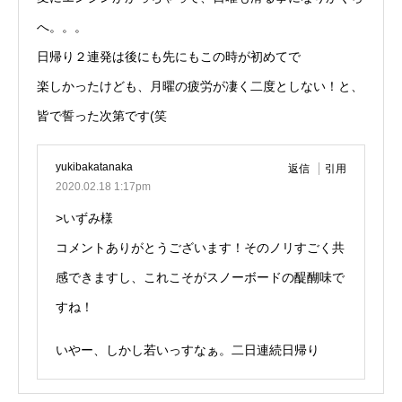
へ。。。
日帰り２連発は後にも先にもこの時が初めてで
楽しかったけども、月曜の疲労が凄く二度としない！と、
皆で誓った次第です(笑
yukibakatanaka
返信
引用
2020.02.18 1:17pm
>いずみ様
コメントありがとうございます！そのノリすごく共
感できますし、これこそがスノーボードの醍醐味で
すね！
いやー、しかし若いっすなぁ。二日連続日帰り