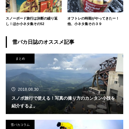
スノーボード旅行は決断の繰り返
オフトレの時期がやってきたー！
し！ほか小ネタ集その52
他、小ネタ集その３９
雪バカ日誌のオススメ記事
まとめ
2018.08.30
スノボ旅行で使える！写真の撮り方のカンタン小技を
紹介するよ。
雪バカコラム