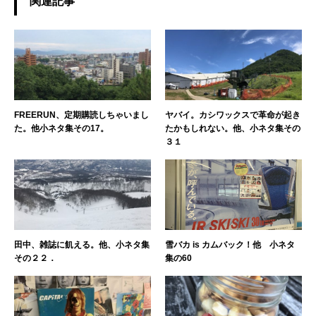
関連記事
FREERUN、定期購読しちゃいまし
ヤバイ。カシワックスで革命が起き
た。他小ネタ集その17。
たかもしれない。他、小ネタ集その
３１
田中、雑誌に飢える。他、小ネタ集
雪バカ is カムバック！他 小ネタ
その２２．
集の60