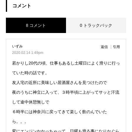
コメント
8 コメント
0 トラックバック
いずみ
返信
引用
2020.02.14 1:49pm
若かりし20代の頃、仕事もあるし土曜日によく滑りに行っ
ていた時の話です。
友人宅の近所に美味しい居酒屋さんを見つけたので
夜のうちに神立に入って、３時半頃に上がってサッと汗流
して途中休憩無しで
６時半には神奈川に戻ってきて楽しく飲のんでいた
ら。。。
変にエンジンかかっちゃって、日曜も滑る事になりかぐら