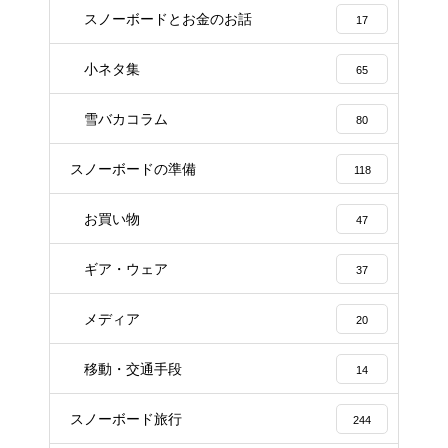
スノーボードとお金のお話
17
小ネタ集
65
雪バカコラム
80
スノーボードの準備
118
お買い物
47
ギア・ウェア
37
メディア
20
移動・交通手段
14
スノーボード旅行
244