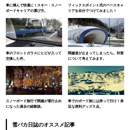
車に積んで快適に！スキー・スノー
フィックスポイント式のベースキャ
ボードキャリアの選び方。
リアを自分でつけてみました！
車のフロントガラスにヒビが入って
関越道が止まってしまったら。対策
交換した件。
について考えてみます。
スノーボード旅行で関越が通行止め
車でのボード旅には持って行け！身
になった過去の経験談。
近な便利グッズ５点。
雪バカ日誌のオススメ記事