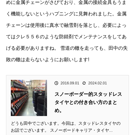
めに金属チェーンがさびており、金属の接続金具もうま
く機能しないというハプニングに見舞われました。金属
チェーンは使用後に真水で融雪剤を落とし、必要によっ
てはクレ５５６のような防錆剤でメンテナンスをしてあ
げる必要がありますね。 雪道の轍を走っても、田中の失
敗の轍は走らないようにお願いします!
2016.09.01
2024.02.01
スノーボーダー的スタッドレス
タイヤとの付き合い方のまと
め。
どうも田中でございます。今回は、スタッドレスタイヤの
お話でございます。 スノーボードキャリア・タイヤ...