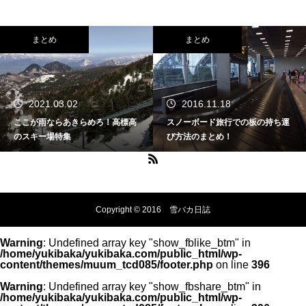
まとめ
まとめ
2016.11.18
2020.04.15
スノーボード旅行での板の持ち運
雪バカ日誌特別編！中の人のスマ
び方法のまとめ！
ッシュヒット記事をご紹介しま
す。
Copyright © 2016 雪バカ日誌
Warning
: Undefined array key "show_fblike_btm" in
/home/yukibaka/yukibaka.com/public_html/wp-
content/themes/muum_tcd085/footer.php
on line
396
Warning
: Undefined array key "show_fbshare_btm" in
/home/yukibaka/yukibaka.com/public_html/wp-